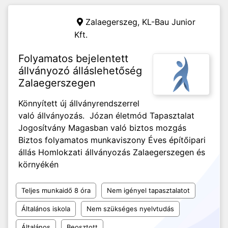
Zalaegerszeg,
KL-Bau Junior
Kft.
Folyamatos bejelentett
állványozó álláslehetőség
Zalaegerszegen
Könnyített új állványrendszerrel
való állványozás. Józan életmód Tapasztalat
Jogosítvány Magasban való biztos mozgás
Biztos folyamatos munkaviszony Éves építőipari
állás Homlokzati állványozás Zalaegerszegen és
környékén
Teljes munkaidő 8 óra
Nem igényel tapasztalatot
Általános iskola
Nem szükséges nyelvtudás
Általános
Beosztott