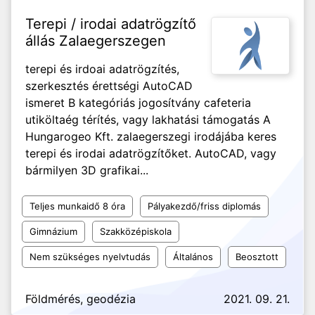
Terepi / irodai adatrögzítő
állás Zalaegerszegen
terepi és irdoai adatrögzítés,
szerkesztés érettségi AutoCAD
ismeret B kategóriás jogosítvány cafeteria
utiköltaég térítés, vagy lakhatási támogatás A
Hungarogeo Kft. zalaegerszegi irodájába keres
terepi és irodai adatrögzítőket. AutoCAD, vagy
bármilyen 3D grafikai...
Teljes munkaidő 8 óra
Pályakezdő/friss diplomás
Gimnázium
Szakközépiskola
Nem szükséges nyelvtudás
Általános
Beosztott
Földmérés, geodézia
2021. 09. 21.