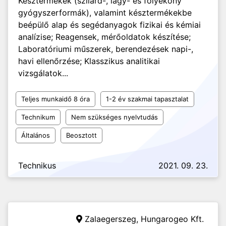
Késztermékek (szilárd-, lágy- és folyékony
gyógyszerformák), valamint késztermékekbe
beépülő alap és segédanyagok fizikai és kémiai
analízise; Reagensek, mérőoldatok készítése;
Laboratóriumi műszerek, berendezések napi-,
havi ellenőrzése; Klasszikus analitikai
vizsgálatok...
Teljes munkaidő 8 óra
1-2 év szakmai tapasztalat
Technikum
Nem szükséges nyelvtudás
Általános
Beosztott
Technikus
2021. 09. 23.
Zalaegerszeg,
Hungarogeo Kft.