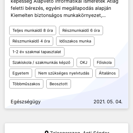
képesség Alapvető informatikai ismeretek Átlag
feletti bérezés, egyéni megállapodás alapján
Kiemelten biztonságos munkakörnyezet,...
Teljes munkaidő 8 óra
Részmunkaidő 6 óra
Részmunkaidő 4 óra
Időszakos munka
1-2 év szakmai tapasztalat
Szakiskola / szakmunkás képző
OKJ
Főiskola
Egyetem
Nem szükséges nyelvtudás
Általános
Többműszakos
Beosztott
Egészségügy
2021. 05. 04.