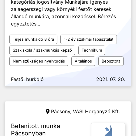
kategóriás jogosítvány Munkájára igényes
zalaegerszegi vagy környéki festőt keresek
állandó munkára, azonnali kezdéssel. Bérezés
egyeztetés...
Teljes munkaidő 8 óra
1-2 év szakmai tapasztalat
Szakiskola / szakmunkás képző
Technikum
Nem szükséges nyelvtudás
Általános
Beosztott
Festő, burkoló
2021. 07. 20.
Pácsony,
VASI Horganyzó Kft.
Betanított munka
Pácsonyban