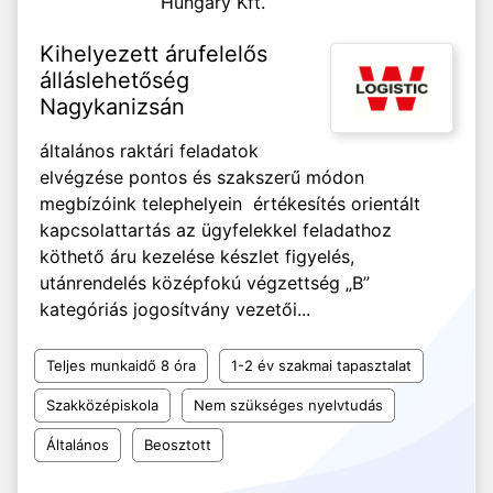
Hungary Kft.
Kihelyezett árufelelős
álláslehetőség
Nagykanizsán
általános raktári feladatok
elvégzése pontos és szakszerű módon
megbízóink telephelyein értékesítés orientált
kapcsolattartás az ügyfelekkel feladathoz
köthető áru kezelése készlet figyelés,
utánrendelés középfokú végzettség „B”
kategóriás jogosítvány vezetői...
Teljes munkaidő 8 óra
1-2 év szakmai tapasztalat
Szakközépiskola
Nem szükséges nyelvtudás
Általános
Beosztott