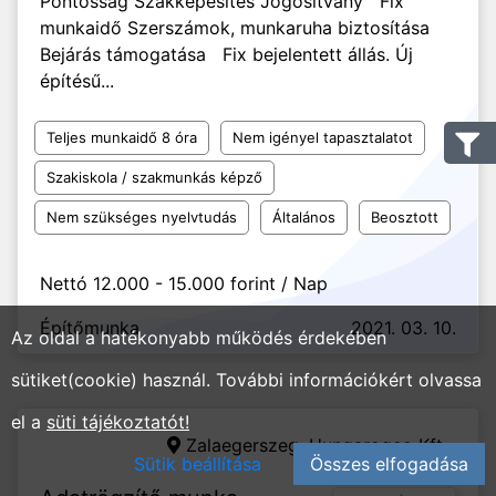
Pontosság Szakképesítés Jogosítvány Fix
munkaidő Szerszámok, munkaruha biztosítása
Bejárás támogatása Fix bejelentett állás. Új
építésű...
Teljes munkaidő 8 óra
Nem igényel tapasztalatot
Szakiskola / szakmunkás képző
Nem szükséges nyelvtudás
Általános
Beosztott
Nettó 12.000 - 15.000 forint / Nap
Építőmunka
2021. 03. 10.
Az oldal a hatékonyabb működés érdekében
sütiket(cookie) használ. További információkért olvassa
el a
süti tájékoztatót!
Zalaegerszeg,
Hungarogeo Kft.
Sütik beállítása
Összes elfogadása