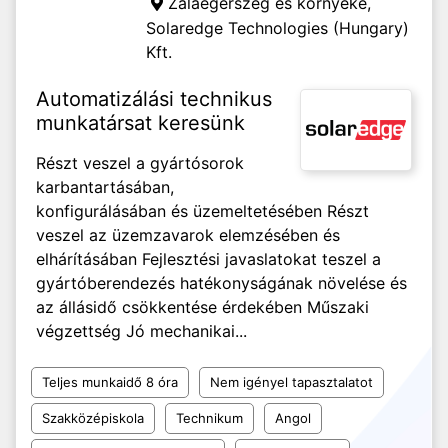
Zalaegerszeg és környéke,
Solaredge Technologies (Hungary)
Kft.
Automatizálási technikus
munkatársat keresünk
Részt veszel a gyártósorok
karbantartásában,
konfigurálásában és üzemeltetésében Részt
veszel az üzemzavarok elemzésében és
elhárításában Fejlesztési javaslatokat teszel a
gyártóberendezés hatékonyságának növelése és
az állásidő csökkentése érdekében Műszaki
végzettség Jó mechanikai...
Teljes munkaidő 8 óra
Nem igényel tapasztalatot
Szakközépiskola
Technikum
Angol