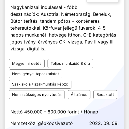
Nagykanizsai indulással - főbb
desztinácíók: Ausztria, Németország, Benelux,
Bútor terítés, tandem pótos - konténeres
teherautókkal. Körfuvar jellegű fuvarok. 4-5
napos munkahét, hétvége itthon. C-E kategóriás
jogosítvány, érvényes GKI vizsga, Páv II vagy III
vizsga, digitális...
Megyei hirdetés
Teljes munkaidő 8 óra
Nem igényel tapasztalatot
Szakiskola / szakmunkás képző
Nem szükséges nyelvtudás
Általános
Beosztott
Nettó 450.000 - 600.000 forint / Hónap
Nemzetközi gépkocsivezető
2022. 09. 09.