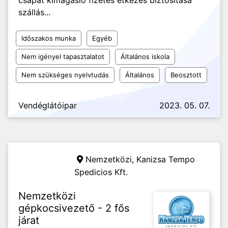
csapat kimagasló fizetés étkezés biztosítása
szállás...
Időszakos munka
Egyéb
Nem igényel tapasztalatot
Általános iskola
Nem szükséges nyelvtudás
Általános
Beosztott
Vendéglátóipar
2023. 05. 07.
Nemzetközi,
Kanizsa Tempo
Spedicios Kft.
Nemzetközi
gépkocsivezető - 2 fős
járat