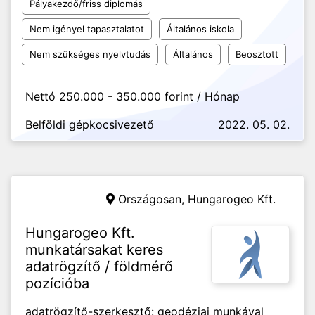
Pályakezdő/friss diplomás
Nem igényel tapasztalatot
Általános iskola
Nem szükséges nyelvtudás
Általános
Beosztott
Nettó 250.000 - 350.000 forint / Hónap
Belföldi gépkocsivezető
2022. 05. 02.
Országosan,
Hungarogeo Kft.
Hungarogeo Kft.
munkatársakat keres
adatrögzítő / földmérő
pozícióba
adatrögzítő-szerkesztő: geodéziai munkával