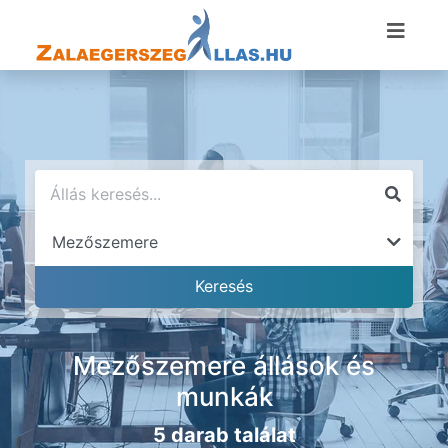
Mezőszemere állások és
munkák
5 darab találat