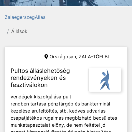
ZalaegerszegAllas
Állások
Országosan,
ZALA-TÓFI Bt.
Pultos álláslehetőség
rendezvényeken és
fesztiválokon
vendégek kiszolgálása pult
rendben tartása pénztárgép és bankterminál
kezelése árufeltöltés, stb. kedves udvarias
csapatjátékos rugalmas megbízható becsületes
munkatapasztalat elöny, de nem feltétel jó