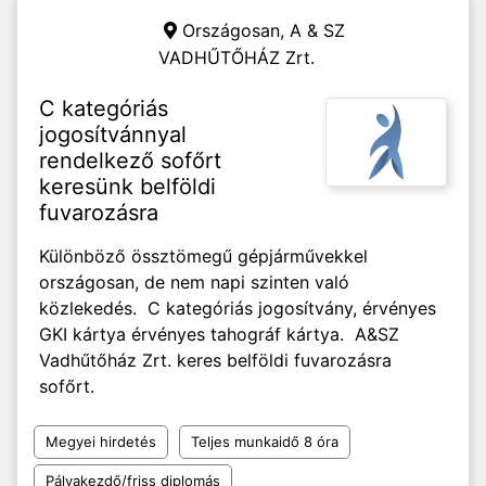
Országosan,
A & SZ
VADHŰTŐHÁZ Zrt.
C kategóriás
jogosítvánnyal
rendelkező sofőrt
keresünk belföldi
fuvarozásra
Különböző össztömegű gépjárművekkel
országosan, de nem napi szinten való
közlekedés. C kategóriás jogosítvány, érvényes
GKI kártya érvényes tahográf kártya. A&SZ
Vadhűtőház Zrt. keres belföldi fuvarozásra
sofőrt.
Megyei hirdetés
Teljes munkaidő 8 óra
Pályakezdő/friss diplomás