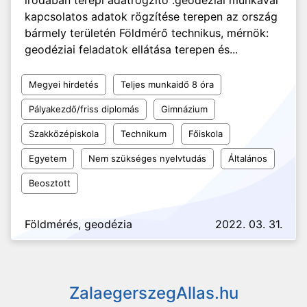
irodában terepi adatrögzítő :geodéziai munkával
kapcsolatos adatok rögzítése terepen az ország
bármely területén Földmérő technikus, mérnök:
geodéziai feladatok ellátása terepen és...
Megyei hirdetés
Teljes munkaidő 8 óra
Pályakezdő/friss diplomás
Gimnázium
Szakközépiskola
Technikum
Főiskola
Egyetem
Nem szükséges nyelvtudás
Általános
Beosztott
Földmérés, geodézia
2022. 03. 31.
ZalaegerszegAllas.hu