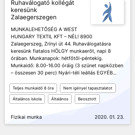
Ruhaválogató kollégát
keresünk
Zalaegerszegen
MUNKALEHETŐSÉG A WEST
HUNGARY TEXTIL KFT – NÉL! 8900
Zalaegerszeg, Zrínyi út 44. Ruhaválogatásra
keresünk fiatalos HÖLGY munkaerőt, napi 8
órában. Munkanapok: hétfőtől-péntekig.
Munkaidő: 8.00-16.00 óráig (3 szünet napközben
– összesen 30 perc) Nyári-téli leállás EGYÉB...
Teljes munkaidő 8 óra
Nem igényel tapasztalatot
Általános iskola
Általános
Beosztott
Fizikai munka
2020. 01. 23.