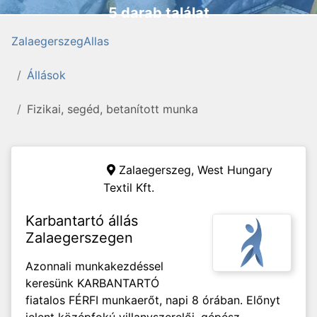
5 darab találat
ZalaegerszegAllas
Állások
Fizikai, segéd, betanított munka
Zalaegerszeg,
West Hungary
Textil Kft.
Karbantartó állás
Zalaegerszegen
Azonnali munkakezdéssel
keresünk KARBANTARTÓ
fiatalos FÉRFI munkaerőt, napi 8 órában. Előnyt