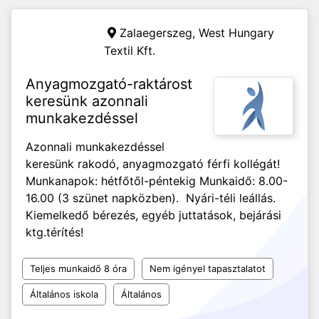
Zalaegerszeg,
West Hungary
Textil Kft.
Anyagmozgató-raktárost
keresünk azonnali
munkakezdéssel
Azonnali munkakezdéssel
keresünk rakodó, anyagmozgató férfi kollégát!
Munkanapok: hétfőtől-péntekig Munkaidő: 8.00-
16.00 (3 szünet napközben). Nyári-téli leállás.
Kiemelkedő bérezés, egyéb juttatások, bejárási
ktg.térítés!
Teljes munkaidő 8 óra
Nem igényel tapasztalatot
Általános iskola
Általános