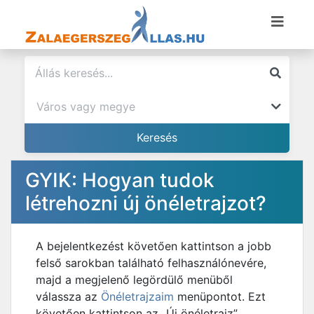
GYIK: Hogyan tudok
létrehozni új önéletrajzot?
A bejelentkezést követően kattintson a jobb
felső sarokban található felhasználónevére,
majd a megjelenő legördülő menüből
válassza az
Önéletrajzaim
menüpontot. Ezt
követően kattintson az „Új önéletrajz”