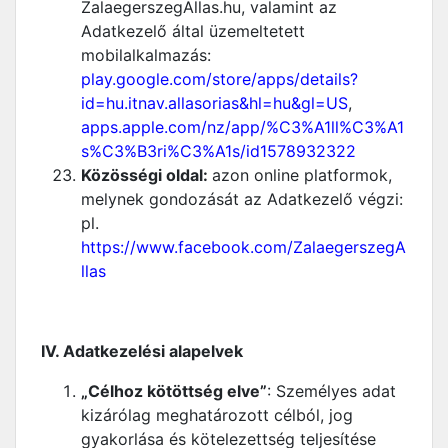
ZalaegerszegAllas.hu, valamint az
Adatkezelő által üzemeltetett
mobilalkalmazás:
play.google.com/store/apps/details?
id=hu.itnav.allasorias&hl=hu&gl=US
,
apps.apple.com/nz/app/%C3%A1ll%C3%A1
s%C3%B3ri%C3%A1s/id1578932322
Közösségi oldal:
azon online platformok,
melynek gondozását az Adatkezelő végzi:
pl.
https://www.facebook.com/ZalaegerszegA
llas
IV. Adatkezelési alapelvek
„Célhoz kötöttség elve”
: Személyes adat
kizárólag meghatározott célból, jog
gyakorlása és kötelezettség teljesítése