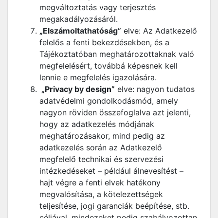
megváltoztatás vagy terjesztés
megakadályozásáról.
„Elszámoltathatóság”
elve: Az Adatkezelő
felelős a fenti bekezdésekben, és a
Tájékoztatóban meghatározottaknak való
megfelelésért, továbbá képesnek kell
lennie e megfelelés igazolására.
„Privacy by design”
elve: nagyon tudatos
adatvédelmi gondolkodásmód, amely
nagyon röviden összefoglalva azt jelenti,
hogy az adatkezelés módjának
meghatározásakor, mind pedig az
adatkezelés során az Adatkezelő
megfelelő technikai és szervezési
intézkedéseket – például álnevesítést –
hajt végre a fenti elvek hatékony
megvalósítása, a kötelezettségek
teljesítése, jogi garanciák beépítése, stb.
céljával, mindezeket pedig szabályozottan