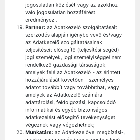
jogosulatlan közlését vagy az azokhoz
való jogosulatlan hozzáférést
eredményezi.
Partner:
az Adatkezelő szolgáltatásait
szerződés alapján igénybe vevő és/vagy
az Adatkezelő szolgáltatásainak
teljesítéseit elősegítő (teljesítési segéd)
jogi személyek, jogi személyiséggel nem
rendelkező gazdasági társaságok,
amelyek felé az Adatkezelő - az érintett
hozzájárulását követően - személyes
adatot továbbít vagy továbbíthat, vagy
amelyek az Adatkezelő számára
adattárolási, feldolgozási, kapcsolódó
informatikai és egyéb biztonságos
adatkezelést elősegítő tevékenységet
végeznek vagy végezhetnek;
Munkatárs:
az Adatkezelővel megbízási-,
munka- vagy egyéb jogviszonyban levő