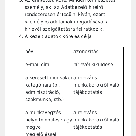
személy, aki az Adatkezelő híreiről
rendszeresen értesülni kíván, ezért
személyes adatainak megadásával a
hírlevél szolgáltatásra feliratkozik.
A kezelt adatok köre és célja :
név
azonosítás
e-mail cím
hírlevél kiküldése
a keresett munkakör
a releváns
kategóriája (pl.
munkakörökről való
adminisztráció,
tájékoztatás
szakmunka, stb.)
a munkavégzés
a releváns
helye település vagy
munkakörökről való
megye
tájékoztatás
megjelöléssel