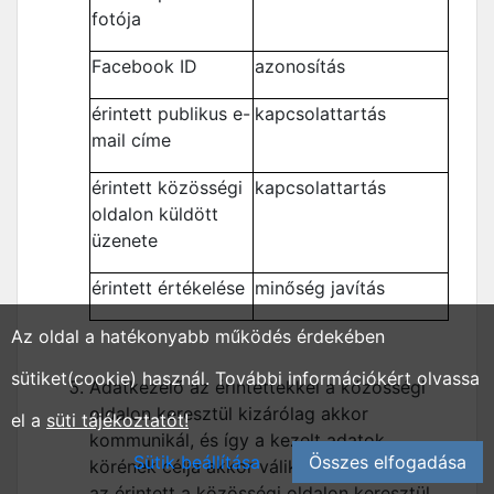
fotója
Facebook ID
azonosítás
érintett publikus e-
kapcsolattartás
mail címe
érintett közösségi
kapcsolattartás
oldalon küldött
üzenete
érintett értékelése
minőség javítás
Az oldal a hatékonyabb működés érdekében
sütiket(cookie) használ. További információkért olvassa
Adatkezelő az érintettekkel a közösségi
oldalon keresztül kizárólag akkor
el a
süti tájékoztatót!
kommunikál, és így a kezelt adatok
Sütik beállítása
Összes elfogadása
körének célja akkor válik lényegessé, ha
az érintett a közösségi oldalon keresztül