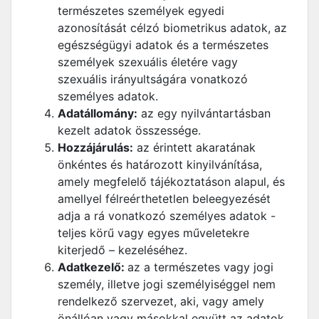
természetes személyek egyedi
azonosítását célzó biometrikus adatok, az
egészségügyi adatok és a természetes
személyek szexuális életére vagy
szexuális irányultságára vonatkozó
személyes adatok.
Adatállomány:
az egy nyilvántartásban
kezelt adatok összessége.
Hozzájárulás:
az érintett akaratának
önkéntes és határozott kinyilvánítása,
amely megfelelő tájékoztatáson alapul, és
amellyel félreérthetetlen beleegyezését
adja a rá vonatkozó személyes adatok -
teljes körű vagy egyes műveletekre
kiterjedő – kezeléséhez.
Adatkezelő:
az a természetes vagy jogi
személy, illetve jogi személyiséggel nem
rendelkező szervezet, aki, vagy amely
önállóan vagy másokkal együtt az adatok